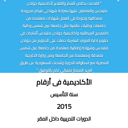
“ اتقدمت بخالص الشكر والتقدير لأكاديمية جولدن
مايندس والعاملين عليها بصراحة شهادتي فيكم مجروحة
مصداقية وجودة في العمل شهادات معتمده من
جامعات وكليات عالمية مثل جامعة عين شمس وكلية
كامبرديج البريطانيه واكاديمية جولدن مايندس أشتركت في
دبلوم ادارة الموارد البشرية حصلت على الدبلوم من جولدن
مايندس وشهادة إضافية معتمدة من جامعة عين شمس
مصدقة ومعتمدة من الجامعة ومن وزارة الخارجية
المصرية مع اسطوانه للدورة وشحنت للسعودية عن طريق
البريد الممتاز تمنياتي لكم بالتوفيق ”
الأكاديمية فى أرقام
سنة التأسيس
2015
الدورات التدريبية داخل المقر