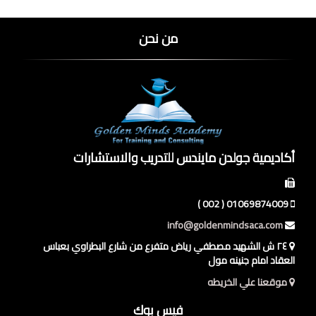
من نحن
أكاديمية جولدن مايندس للتدريب والاستشارات
01069874009 ( 002 )
info@goldenmindsaca.com
٢٤ ش الشهيد مصطفي رياض متفرع من شارع البطراوي بعباس
العقاد امام جنينه مول
موقعنا علي الخريطه
فيس بوك