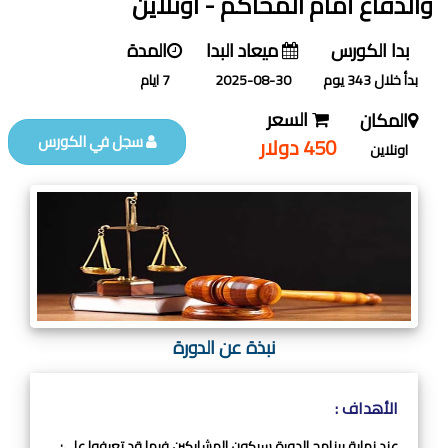
والدفاع أمام المحاكم - اونلاين
بدا الكورس
ميعاد البدا
المدة
بدأ خلال 343 يوم
2025-08-30
7 ايام
السعر
المكان
سجل في الكورس
450 دولار
اونلاين
نبذة عن الدورة
الأهداف :
عند نهاية برنامج الدورة سيكون المشاركين فيها قد تعرفوا على: