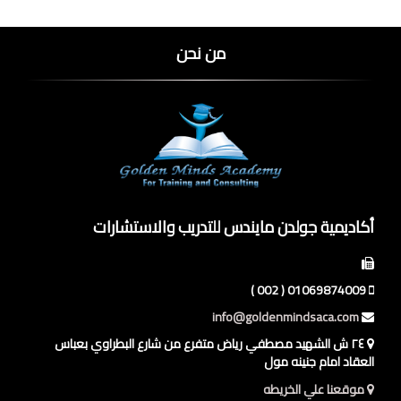
من نحن
أكاديمية جولدن مايندس للتدريب والاستشارات
01069874009 ( 002 )
info@goldenmindsaca.com
٢٤ ش الشهيد مصطفي رياض متفرع من شارع البطراوي بعباس
العقاد امام جنينه مول
موقعنا علي الخريطه