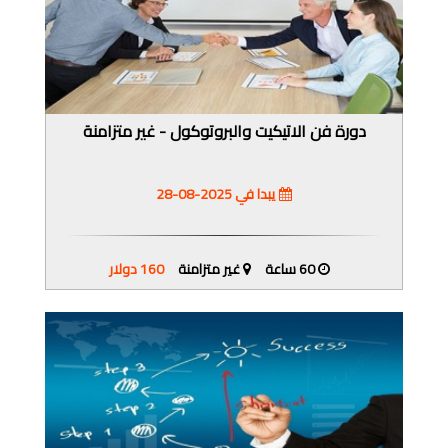
دورة فن الاتيكيت والبروتوكول - غير متزامنة
يبدا في 2025-08-28
60 ساعة
غير متزامنة
160 دولار