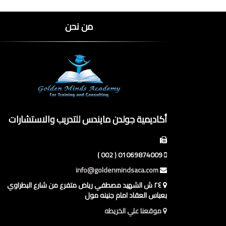
من نحن
أكاديمية جولدن مايندس للتدريب والاستشارات
01069874009 ( 002 )
info@goldenmindsaca.com
٢٤ ش الشهيد مصطفي رياض متفرع من شارع البطراوي
بعباس العقاد امام جنينه مول
موقعنا علي الخريطه