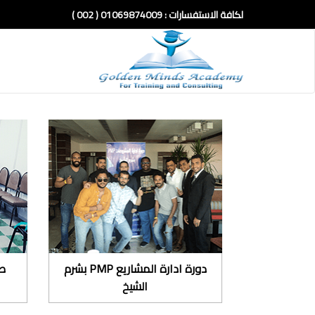
لكافة الاستفسارات :
01069874009 ( 002 )
دورة ادارة المشاريع PMP بشرم
صو
الشيخ