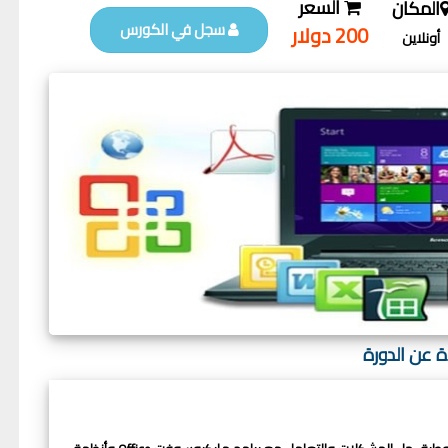
السعر
المكان
سجل في الكورس
200 دولار
أونلاين
ة عن الدورة