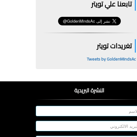
تابعنا علي تويتر
تغريدات تويتر
Tweets by GoldenMindsAc
النشرة البريدية