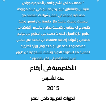
“ اتقدمت بخالص الشكر والتقدير لأكاديمية جولدن
مايندس والعاملين عليها بصراحة شهادتي فيكم مجروحة
مصداقية وجودة في العمل شهادات معتمده من
جامعات وكليات عالمية مثل جامعة عين شمس وكلية
كامبرديج البريطانيه واكاديمية جولدن مايندس أشتركت في
دبلوم ادارة الموارد البشرية حصلت على الدبلوم من جولدن
مايندس وشهادة إضافية معتمدة من جامعة عين شمس
مصدقة ومعتمدة من الجامعة ومن وزارة الخارجية
المصرية مع اسطوانه للدورة وشحنت للسعودية عن طريق
البريد الممتاز تمنياتي لكم بالتوفيق ”
الأكاديمية فى أرقام
سنة التأسيس
2015
الدورات التدريبية داخل المقر